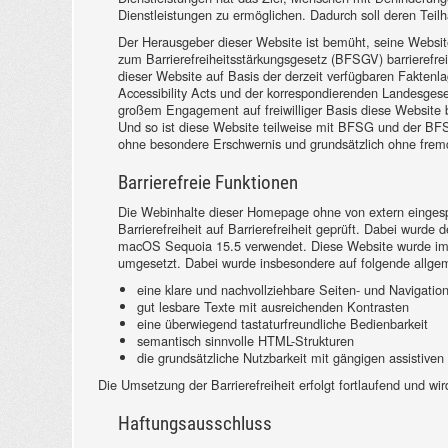
Dienstleistungen zu ermöglichen. Dadurch soll deren Teilh
Der Herausgeber dieser Website ist bemüht, seine Websit
zum Barrierefreiheitsstärkungsgesetz (BFSGV) barrierefre
dieser Website auf Basis der derzeit verfügbaren Faktenl
Accessibility Acts und der korrespondierenden Landesg
großem Engagement auf freiwilliger Basis diese Website bar
Und so ist diese Website teilweise mit BFSG und der BF
ohne besondere Erschwernis und grundsätzlich ohne fremde
Barrierefreie Funktionen
Die Webinhalte dieser Homepage ohne von extern eingespie
Barrierefreiheit auf Barrierefreiheit geprüft. Dabei wurde
macOS Sequoia 15.5 verwendet. Diese Website wurde im Ra
umgesetzt. Dabei wurde insbesondere auf folgende allge
eine klare und nachvollziehbare Seiten- und Navigation
gut lesbare Texte mit ausreichenden Kontrasten
eine überwiegend tastaturfreundliche Bedienbarkeit
semantisch sinnvolle HTML-Strukturen
die grundsätzliche Nutzbarkeit mit gängigen assistive
Die Umsetzung der Barrierefreiheit erfolgt fortlaufend und w
Haftungsausschluss