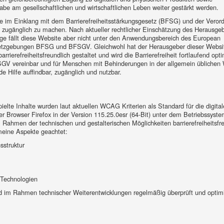
abe am gesellschaftlichen und wirtschaftlichen Leben weiter gestärkt werden.
e im Einklang mit dem Barrierefreiheitsstärkungsgesetz (BFSG) und der Veror
i zugänglich zu machen. Nach aktueller rechtlicher Einschätzung des Herausge
age fällt diese Website aber nicht unter den Anwendungsbereich des European
esetzgebungen BFSG und BFSGV. Gleichwohl hat der Herausgeber dieser Websi
rierefreiheitsfreundlich gestaltet und wird die Barrierefreiheit fortlaufend opti
SGV vereinbar und für Menschen mit Behinderungen in der allgemein üblichen 
 Hilfe auffindbar, zugänglich und nutzbar.
lte Inhalte wurden laut aktuellen WCAG Kriterien als Standard für die digital
 der Browser Firefox in der Version 115.25.0esr (64-Bit) unter dem Betriebssyst
hmen der technischen und gestalterischen Möglichkeiten barrierefreiheitsfre
meine Aspekte geachtet:
sstruktur
n Technologien
ird im Rahmen technischer Weiterentwicklungen regelmäßig überprüft und optimi