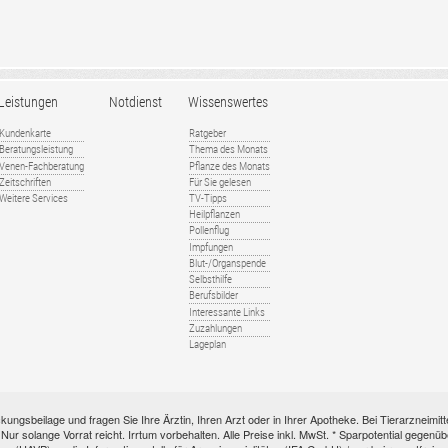
Leistungen
Notdienst
Wissenswertes
Kundenkarte
Ratgeber
Beratungsleistung
Thema des Monats
Venen-Fachberatung
Pflanze des Monats
Zeitschriften
Für Sie gelesen
Weitere Services
TV-Tipps
Heilpflanzen
Pollenflug
Impfungen
Blut-/Organspende
Selbsthilfe
Berufsbilder
Interessante Links
Zuzahlungen
Lageplan
kungsbeilage und fragen Sie Ihre Ärztin, Ihren Arzt oder in Ihrer Apotheke. Bei Tierarzneim
e. Nur solange Vorrat reicht. Irrtum vorbehalten. Alle Preise inkl. MwSt. * Sparpotential gege