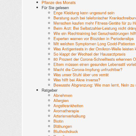
Pflanze des Monats
Für Sie gelesen
Enge Kleidung kann ungesund sein
Beratung auch bei telefonischer Krankschreibun
Menschen kaufen mehr Fitness-Geräte für zu 
Beim Arzt: Bei Selbstzahler-Leistung nicht drä
Wie ein Riechtraining bei Geruchsstörungen hilf
Experten warnen vor Bioziden in Periodenslips
Mit welchen Symptomen Long Covid-Patienten
Was Antigentests in der Omikron-Welle leisten
So klappt der Wechsel der Hausarztpraxis
80 Prozent der Corona-Schnelltests erkennen 
Eltern müssen einen gesunden Lebensstil vorle
Macht die Corona-Impfung unfruchtbar?
Was unser Stuhl über uns verrät
Was hilft bei Akne inversa?
Bewusste Abgrenzung: Wie man lernt, Nein zu
Ratgeber
Abnehmen
Allergien
Angstkrankheiten
Aromatherapie
Arterienverkalkung
Biotin
Blähungen
Bluthochdruck