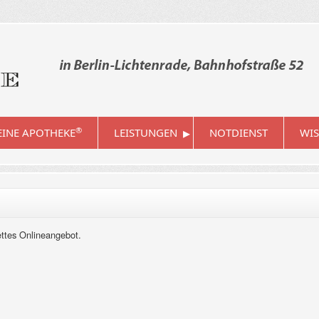
▸
®
INE APOTHEKE
LEISTUNGEN
NOTDIENST
WIS
ettes Onlineangebot.