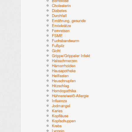
Borreliose
Cholesterin
Diabetes
Durchfall
Ernährung, gesunde
Erntekrätze
Fernreisen
FSME
Fuchsbandwurm
Fußpilz
Gicht
Grippe/Grippaler Infekt
Halsschmerzen
Hämorrhoiden
Hausapotheke
Heilfasten
Heuschnupfen
Hitzschlag
Homöopathika
Hühnereiweiß-Allergie
Influenza
Jodmangel
Karies
Kopfläuse
Kopfschuppen
Krebs
Lycopin