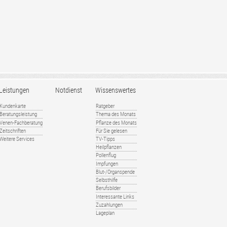
Leistungen
Notdienst
Wissenswertes
Kundenkarte
Ratgeber
Beratungsleistung
Thema des Monats
Venen-Fachberatung
Pflanze des Monats
Zeitschriften
Für Sie gelesen
Weitere Services
TV-Tipps
Heilpflanzen
Pollenflug
Impfungen
Blut-/Organspende
Selbsthilfe
Berufsbilder
Interessante Links
Zuzahlungen
Lageplan