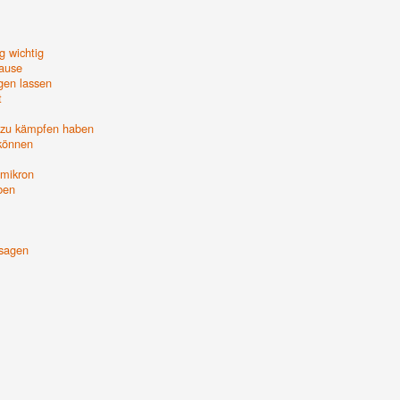
g wichtig
Hause
ngen lassen
t
 zu kämpfen haben
 können
Omikron
ben
 sagen