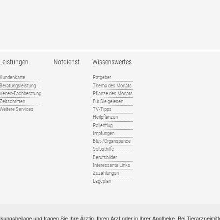
Leistungen
Notdienst
Wissenswertes
Kundenkarte
Ratgeber
Beratungsleistung
Thema des Monats
Venen-Fachberatung
Pflanze des Monats
Zeitschriften
Für Sie gelesen
Weitere Services
TV-Tipps
Heilpflanzen
Pollenflug
Impfungen
Blut-/Organspende
Selbsthilfe
Berufsbilder
Interessante Links
Zuzahlungen
Lageplan
kungsbeilage und fragen Sie Ihre Ärztin, Ihren Arzt oder in Ihrer Apotheke. Bei Tierarzneim