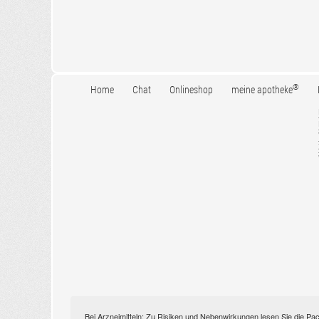
®
Home
Chat
Onlineshop
meine apotheke
Bei Arzneimitteln: Zu Risiken und Nebenwirkungen lesen Sie die Pac