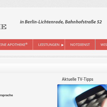
▸
®
INE APOTHEKE
LEISTUNGEN
NOTDIENST
WIS
Aktuelle TV-Tipps
ersprache