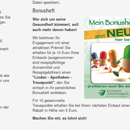
Daten speichern.
Bonusheft
l
te Sie
Wer sich um seine
ngen
Gesundheit kümmert, soll
auch mehr davon haben!
Wir belohnen Ihr
mt
Engagement mit einer
attraktiven Prämie! Sie
unsch
erhalten für je 10 Euro Ihres
Einkaufs (ausgenommen
sind rezeptpflichtige
Arzneimittel und
Rezeptgebühren) einen
ts wie
"Linden - Apotheken -
on uns
, den Sie
Treuepunkt"
einfach in Ihr persönliches
Bonusheft einkleben.
Für 10 gesammelte
Treuepunkte erhalten Sie bei Ihrem nächsten Einkauf eine
in der
Rabatt in Höhe von 5 Euro.
Machen Sie mit, es lohnt sich!