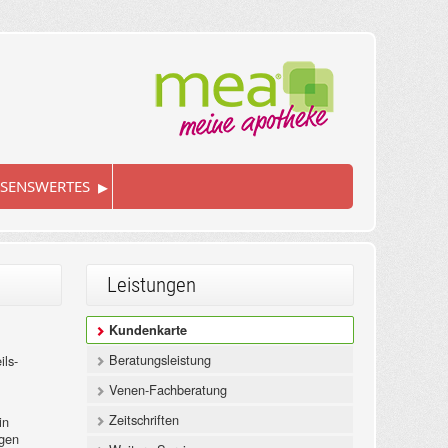
▸
SENSWERTES
Leistungen
Kundenkarte
Beratungsleistung
ils-
Venen-Fachberatung
Zeitschriften
in
igen