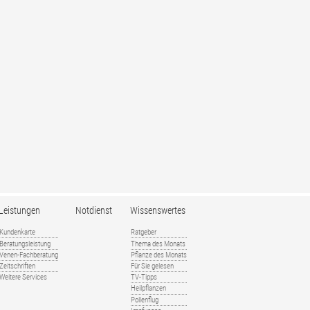
Leistungen
Notdienst
Wissenswertes
Kundenkarte
Ratgeber
Beratungsleistung
Thema des Monats
Venen-Fachberatung
Pflanze des Monats
Zeitschriften
Für Sie gelesen
Weitere Services
TV-Tipps
Heilpflanzen
Pollenflug