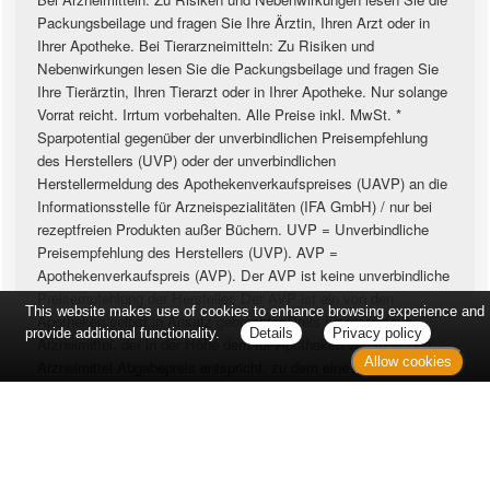
Packungsbeilage und fragen Sie Ihre Ärztin, Ihren Arzt oder in
Ihrer Apotheke. Bei Tierarzneimitteln: Zu Risiken und
Nebenwirkungen lesen Sie die Packungsbeilage und fragen Sie
Ihre Tierärztin, Ihren Tierarzt oder in Ihrer Apotheke. Nur solange
Vorrat reicht. Irrtum vorbehalten. Alle Preise inkl. MwSt. *
Sparpotential gegenüber der unverbindlichen Preisempfehlung
des Herstellers (UVP) oder der unverbindlichen
Herstellermeldung des Apothekenverkaufspreises (UAVP) an die
Informationsstelle für Arzneispezialitäten (IFA GmbH) / nur bei
rezeptfreien Produkten außer Büchern. UVP = Unverbindliche
Preisempfehlung des Herstellers (UVP). AVP =
Apothekenverkaufspreis (AVP). Der AVP ist keine unverbindliche
Preisempfehlung der Hersteller. Der AVP ist ein von den
This website makes use of cookies to enhance browsing experience and
Apotheken selbst in Ansatz gebrachter Preis für rezeptfreie
provide additional functionality.
Details
Privacy policy
Arzneimittel, der in der Höhe dem für Apotheken verbindlichen
Allow cookies
Arzneimittel Abgabepreis entspricht, zu dem eine Apotheke in
bestimmten Fällen das Produkt mit der gesetzlichen
Krankenversicherung abrechnet. Im Gegensatz zum AVP ist die
gebräuchliche UVP eine Empfehlung der Hersteller.