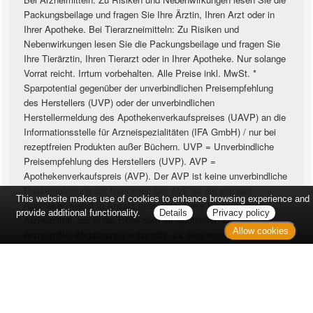
Packungsbeilage und fragen Sie Ihre Ärztin, Ihren Arzt oder in
Ihrer Apotheke. Bei Tierarzneimitteln: Zu Risiken und
Nebenwirkungen lesen Sie die Packungsbeilage und fragen Sie
Ihre Tierärztin, Ihren Tierarzt oder in Ihrer Apotheke. Nur solange
Vorrat reicht. Irrtum vorbehalten. Alle Preise inkl. MwSt. *
Sparpotential gegenüber der unverbindlichen Preisempfehlung
des Herstellers (UVP) oder der unverbindlichen
Herstellermeldung des Apothekenverkaufspreises (UAVP) an die
Informationsstelle für Arzneispezialitäten (IFA GmbH) / nur bei
rezeptfreien Produkten außer Büchern. UVP = Unverbindliche
Preisempfehlung des Herstellers (UVP). AVP =
Apothekenverkaufspreis (AVP). Der AVP ist keine unverbindliche
Preisempfehlung der Hersteller. Der AVP ist ein von den
This website makes use of cookies to enhance browsing experience and
Apotheken selbst in Ansatz gebrachter Preis für rezeptfreie
provide additional functionality.
Details
Privacy policy
Arzneimittel, der in der Höhe dem für Apotheken verbindlichen
Allow cookies
Arzneimittel Abgabepreis entspricht, zu dem eine Apotheke in
bestimmten Fällen das Produkt mit der gesetzlichen
Krankenversicherung abrechnet. Im Gegensatz zum AVP ist die
gebräuchliche UVP eine Empfehlung der Hersteller.