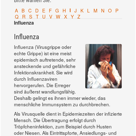
Bitte wählen Sie:
A
B
C
D
E
F
G
H
I
J
K
L
M
N
O
P
Q
R
S
T
U
V
W
X
Y
Z
Influenza
Influenza
Influenza (Virusgrippe oder
echte Grippe) ist eine meist
epidemisch auftretende, sehr
ansteckende und gefährliche
Infektionskrankheit. Sie wird
durch Influenzaviren
hervorgerufen. Die Erreger
sind äußerst wandlungsfähig.
Deshalb gelingt es ihnen immer wieder, das
menschliche Immunsystem zu durchbrechen.
Als Virusquelle dient in Epidemiezeiten der infizierte
Mensch. Die Übertragung erfolgt durch
Tröpfcheninfektion, zum Beispiel durch Husten
oder Niesen. Als Eintrittspforte, Ansiedlungs- und