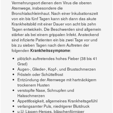
Vermehrungsort dienen dem Virus die oberen
Atemwege, insbesondere die
Bronchialschleimhaut. Nach einer Inkubationszeit
von ein bis fünf Tagen kann sich dann das akute
Krankheitsbild mit einer Dauer von acht bis zehn
Tagen entwickeln. Die Beschwerden sind allgemein
stärker als bei einem grippalen Infekt. Ansteckend
sind infizierte Patienten ein bis zwei Tage vor und
bis zu sieben Tagen nach dem Auftreten der
folgenden
:
Krankheitssymptome
plötzlich auftretendes hohes Fieber (38 bis 41
Grad)
Augen-, Glieder-, Kopf-, und Brustschmerzen
Frösteln oder Schüttelfrost
Entzündung der Atemwege mit hartnäckigem
trockenem Husten
verstopfte Nase, Schnupfen und
Halsschmerzen
Appetitlosigkeit, allgemeines Krankheitsgefühl
verlangsamter Puls, niedrigerer Blutdruck
u.U: Lippen-Herpes, bläschenförmiger