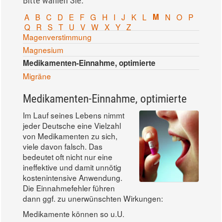
Bitte wählen Sie:
A
B
C
D
E
F
G
H
I
J
K
L
M
N
O
P
Q
R
S
T
U
V
W
X
Y
Z
Magenverstimmung
Magnesium
Medikamenten-Einnahme, optimierte
Migräne
Medikamenten-Einnahme, optimierte
Im Lauf seines Lebens nimmt
jeder Deutsche eine Vielzahl
von Medikamenten zu sich,
viele davon falsch. Das
bedeutet oft nicht nur eine
ineffektive und damit unnötig
kostenintensive Anwendung.
Die Einnahmefehler führen
dann ggf. zu unerwünschten Wirkungen:
Medikamente können so u.U.