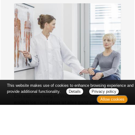
This website makes use of cookies to enhance browsing experience and
provide additional functionality.
Details
Privacy policy
Erst sitzt man ewig im Wartezimmer, dann geht es
Allow cookies
endlich los - und dann ist alles ganz plötzlich
vorbei...
Kontakt
Sitemap
Datenschutz